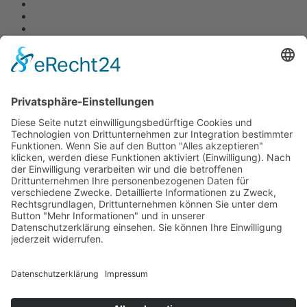
Quick Links
Impressum
AGB
Datenschutzerklärung
Widerrufserklärung
Sitemap
CheckIn
Gewinnspiele Teilnahmebedingungen
Partner von
WSET Global
Einfach geniessen
Gastronomie Report
Wein-Plus.de
DEHOGA Bundesverband
Weinwelten