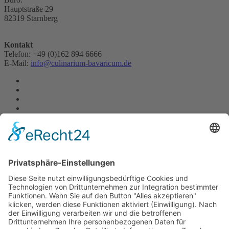
Hauptstraße 29
82319 Starnberg
Kontakt
Telefon: +49 (0)162 894 6666
E-Mail:
info@culinarium-bavaricum.de
Quick Links
Impressum
AGB
Datenschutzerklärung
Widerrufserklärung
Sitemap
CheckIn
Gewinnspiele Teilnahmebedingungen