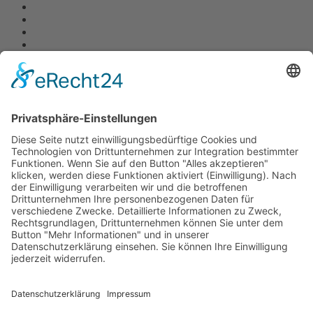
Quick Links
Impressum
AGB
Datenschutzerklärung
Widerrufserklärung
Sitemap
CheckIn
Gewinnspiele Teilnahmebedingungen
Partner von
WSET Global
Einfach geniessen
Gastronomie Report
Wein-Plus.de
DEHOGA Bundesverband