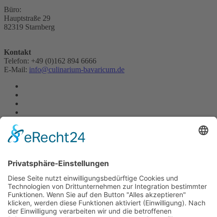
Büro:
Hauptstraße 29
82319 Starnberg
Kontakt
Telefon: +49 (0)162 894 6666
E-Mail:
info@culinarium-bavaricum.de
Quick Links
Impressum
AGB
Datenschutzerklärung
Widerrufserklärung
Sitemap
CheckIn
Gewinnspiele Teilnahmebedingungen