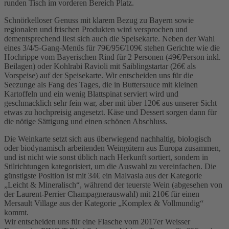
runden Tisch im vorderen Bereich Platz.
Schnörkelloser Genuss mit klarem Bezug zu Bayern sowie
regionalen und frischen Produkten wird versprochen und
dementsprechend liest sich auch die Speisekarte. Neben der Wahl
eines 3/4/5-Gang-Menüs für 79€/95€/109€ stehen Gerichte wie die
Hochrippe vom Bayerischen Rind für 2 Personen (49€/Person inkl.
Beilagen) oder Kohlrabi Ravioli mit Saiblingstartar (26€ als
Vorspeise) auf der Speisekarte. Wir entscheiden uns für die
Seezunge als Fang des Tages, die in Buttersauce mit kleinen
Kartoffeln und ein wenig Blattspinat serviert wird und
geschmacklich sehr fein war, aber mit über 120€ aus unserer Sicht
etwas zu hochpreisig angesetzt. Käse und Dessert sorgen dann für
die nötige Sättigung und einen schönen Abschluss.
Die Weinkarte setzt sich aus überwiegend nachhaltig, biologisch
oder biodynamisch arbeitenden Weingütern aus Europa zusammen,
und ist nicht wie sonst üblich nach Herkunft sortiert, sondern in
Stilrichtungen kategorisiert, um die Auswahl zu vereinfachen. Die
günstigste Position ist mit 34€ ein Malvasia aus der Kategorie
„Leicht & Mineralisch“, während der teuerste Wein (abgesehen von
der Laurent-Perrier Champagnerauswahl) mit 210€ für einen
Mersault Village aus der Kategorie „Komplex & Vollmundig“
kommt.
Wir entscheiden uns für eine Flasche vom 2017er Weisser