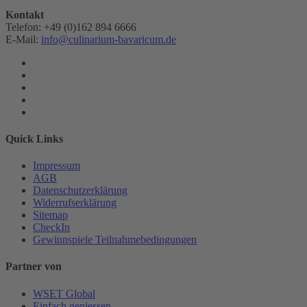
Kontakt
Telefon: +49 (0)162 894 6666
E-Mail:
info@culinarium-bavaricum.de
Quick Links
Impressum
AGB
Datenschutzerklärung
Widerrufserklärung
Sitemap
CheckIn
Gewinnspiele Teilnahmebedingungen
Partner von
WSET Global
Einfach geniessen