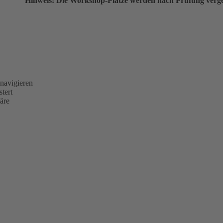
Hinweis:
Die Workshop-Plätze werden nach Prüfung verge
navigieren
tert
äre