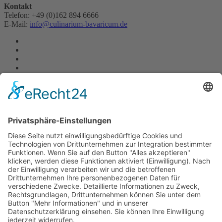
Kontakt
Telefon: +49 (0)162 894 6666
E-Mail:
info@culinarium-bavaricum.de
Quick Links
Impressum
AGB
Datenschutzerklärung
Widerrufserklärung
Sitemap
CheckIn
Gewinnspiele Teilnahmebedingungen
Partner von
WSET Global
Einfach geniessen