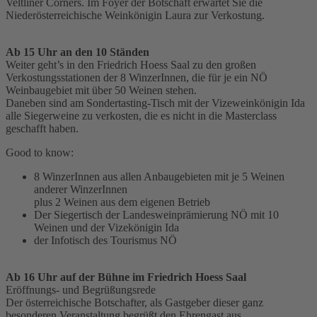
Veltliner Corners. Im Foyer der Botschaft erwartet Sie die
Niederösterreichische Weinkönigin Laura zur Verkostung.
Ab 15 Uhr an den 10 Ständen
Weiter geht’s in den Friedrich Hoess Saal zu den großen
Verkostungsstationen der 8 WinzerInnen, die für je ein NÖ
Weinbaugebiet mit über 50 Weinen stehen.
Daneben sind am Sondertasting-Tisch mit der Vizeweinkönigin Ida
alle Siegerweine zu verkosten, die es nicht in die Masterclass
geschafft haben.
Good to know:
8 WinzerInnen aus allen Anbaugebieten mit je 5 Weinen
anderer WinzerInnen
plus 2 Weinen aus dem eigenen Betrieb
Der Siegertisch der Landesweinprämierung NÖ mit 10
Weinen und der Vizekönigin Ida
der Infotisch des Tourismus NÖ
Ab 16 Uhr auf der Bühne im Friedrich Hoess Saal
Eröffnungs- und Begrüßungsrede
Der österreichische Botschafter, als Gastgeber dieser ganz
besonderen Veranstaltung begrüßt den Ehrengast aus