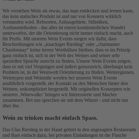
Wir verstehen Wein als etwas, das man entdecken und lernen kann,
das kein statisches Produkt ist und nur von Kennern wirklich
verstanden wird. Rebsorten, Anbaugebiete, Stilistiken,
Ausbaumethoden - das alles ist einem kontinuierlichen Wandel
unterworfen, der die Orientierung nicht immer einfach macht, auch
für Profis. Mit unseren Wein Events sorgen wir dafür, dass
Beschreibungen wie „knackiger Riesling“ oder „charmanter
Chardonnay“ keine leeren Worthülsen bleiben, dass es im Prinzip
ganz einfach ist, sich in der Welt des Weines und seiner sehr
speziellen Sprache zurecht zu finden. Unsere Wein Events zeigen,
dass es mit viel Vergnügen und äußert genussreich, überhaupt kein
Problem ist, in der Weinwelt Orientierung zu finden. Weinregionen,
Weintypen und Weinstile werden bei unseren Wein Events
ausführlich vorgestellt, der Kontakt zu den Menschen hinter den
Weinen, unkompliziert hergestellt. Mit originellen Konzepten wie
unseren ‚Winewalks‘ bringen wir Interessierte und Macher
zusammen. Bei uns sprechen sie mit dem Winzer - und nicht nur
über ihn.
Wein zu trinken macht einfach Spass.
Das Glas Riesling in der Hand gehört in den angesagten Restaurants
und Bars einfach dazu, bei privaten Einladungen ist die Flasche