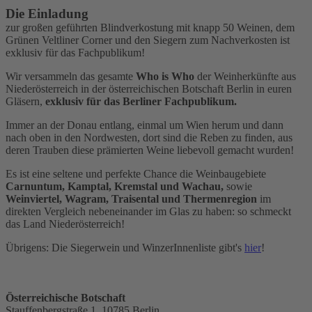
Die Einladung
zur großen geführten Blindverkostung mit knapp 50 Weinen, dem
Grünen Veltliner Corner und den Siegern zum Nachverkosten ist
exklusiv für das Fachpublikum!
Wir versammeln das gesamte
Who is Who
der Weinherkünfte aus
Niederösterreich in der österreichischen Botschaft Berlin in euren
Gläsern,
exklusiv für das Berliner Fachpublikum.
Immer an der Donau entlang, einmal um Wien herum und dann
nach oben in den Nordwesten, dort sind die Reben zu finden, aus
deren Trauben diese prämierten Weine liebevoll gemacht wurden!
Es ist eine seltene und perfekte Chance die Weinbaugebiete
Carnuntum, Kamptal, Kremstal und
Wachau,
sowie
Weinviertel, Wagram, Traisental und Thermenregion
im
direkten Vergleich nebeneinander im Glas zu haben: so schmeckt
das Land Niederösterreich!
Übrigens: Die Siegerwein und WinzerInnenliste gibt's
hier
!
Österreichische Botschaft
Stauffenbergstraße 1, 10785 Berlin