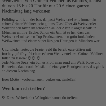
Weinviertel, von Grünem Veltliner bis Bubbles, kannst
du von 16 bis 20 Uhr für nur 20 € einen ganzen
Nachmittag lang verkosten.
Frühling wird’s an der Isar, da passt Weinviertel
, immer ein
DAC
echter Grüner Veltliner, echt gut ins Glas! Über 40 Weinviertler
WinzerInnen bitten im schönen Saal der Alten Kongresshalle in
München an ihre Tische. Schon ein Jahr ist es her, dass das
Weinviertel mit seinen Top-Produzenten, den grün funkelnden
Weißweinen und einem super lässigen Heurigen in München war.
Und wieder lautet die Frage: Seid ihr bereit, eure Gläser mit
fruchtig, pfeffrig, frischem echtem Weinviertel
Grünen Veltliner
DAC
füllen zu lassen? 😊😊 😊
Jede Menge Spaß, ein buntes Programm rund um Weiß, Rosé und
Rotweine, dazu coole Musik und eine gute Heurigenkarte, das gibt’s
an diesem Nachmittag.
Euer Motto - vorbeischauen, verkosten, genießen!
Wen kann ich treffen?
💚
Diese Weinviertler Weingüter kannst du treffen:
AUSSTELLER 2026