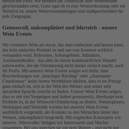
beruflicher Profi: Wir nehmen die Ansprüche aller Weinfreunde
gleichermaßen ernst. Ganz egal ob es eine Weinverkostung oder ein
Weinfest ist, unsere Weinveranstaltungen sind maßgeschneidert für
jede Zielgruppe.
Genussvoll, unkompliziert und lehrreich - unsere
Wein Events
Wir verstehen Wein als etwas, das man entdecken und lernen kann,
das kein statisches Produkt ist und nur von Kennern wirklich
verstanden wird. Rebsorten, Anbaugebiete, Stilistiken,
Ausbaumethoden - das alles ist einem kontinuierlichen Wandel
unterworfen, der die Orientierung nicht immer einfach macht, auch
für Profis. Mit unseren Wein Events sorgen wir dafür, dass
Beschreibungen wie „knackiger Riesling“ oder „charmanter
Chardonnay“ keine leeren Worthülsen bleiben, dass es im Prinzip
ganz einfach ist, sich in der Welt des Weines und seiner sehr
speziellen Sprache zurecht zu finden. Unsere Wein Events zeigen,
dass es mit viel Vergnügen und äußert genussreich, überhaupt kein
Problem ist, in der Weinwelt Orientierung zu finden. Weinregionen,
Weintypen und Weinstile werden bei unseren Wein Events
ausführlich vorgestellt, der Kontakt zu den Menschen hinter den
Weinen, unkompliziert hergestellt. Mit originellen Konzepten wie
unseren ‚Winewalks‘ bringen wir Interessierte und Macher
zusammen. Bei uns sprechen sie mit dem Winzer - und nicht nur