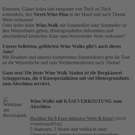
Eintreten, Gläser holen und entspannt von Tisch zu Tisch
schlendern, den
Street.Wine-Plan
in der Hand und nach Thema
Wein verkosten!
Oder lieber beim
Wine.Walk
mit Sommelière oder Sommelier zu
den WinzerInnen gehen, Hintergrundinfos bekommen und
abschließend köstlichen Käse zum Weinviertler Wein verkosten?
Unsere beliebten, geführten Wine Walks gibt’s auch dieses
Jahr!
Mit Headsets und einem/r kompetenten Sommelier(e) geht die Tour
an die Winzertische und zum Weinkennenlernen nach Thema!
Ganz neu! Die letzte Wine Walk Station ist die Bergkäserei
Schoppernau, die 4 Käsespezialitäten mit viel Hintergrundinfo
zum Abschluss serviert.
Wine.Walks mit KÄSEVERKOSTUNG zum
Abschluss
Buchbar für 8 Euro
inklusive Wein & Käse!
(nicht
erstattungsfähig)
5 Stationen, 5 Weine und vielleicht einer
Überraschung, immer kompetent kommentiert.