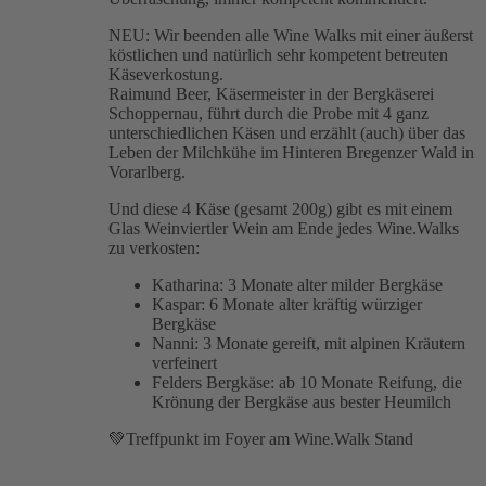
NEU: Wir beenden alle Wine Walks mit einer äußerst
köstlichen und natürlich sehr kompetent betreuten
Käseverkostung.
Raimund Beer, Käsermeister in der Bergkäserei
Schoppernau, führt durch die Probe mit 4 ganz
unterschiedlichen Käsen und erzählt (auch) über das
Leben der Milchkühe im Hinteren Bregenzer Wald in
Vorarlberg.
U
nd diese 4 Käse (gesamt 200g) gibt es mit einem
Glas
Weinviertler Wein
am Ende jedes Wine.Walks
zu verkosten:
Katharina: 3 Monate alter milder Bergkäse
Kaspar: 6 Monate alter kräftig würziger
Bergkäse
Nanni: 3 Monate gereift, mit alpinen Kräutern
verfeinert
Felders Bergkäse: ab 10 Monate Reifung, die
Krönung der Bergkäse aus bester Heumilch
💚Treffpunkt im Foyer am Wine.Walk Stand
JETZT BUCHEN!