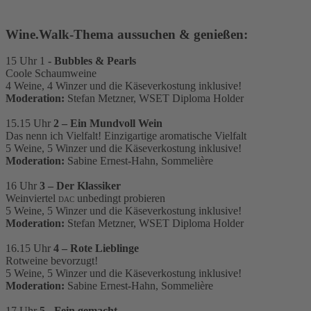
Wine.Walk-Thema aussuchen & genießen:
15 Uhr 1
- Bubbles & Pearls
Coole Schaumweine
4 Weine, 4 Winzer und die Käseverkostung inklusive!
Moderation:
Stefan Metzner, WSET Diploma Holder
15.15 Uhr
2 – Ein Mundvoll Wein
Das nenn ich Vielfalt! Einzigartige aromatische Vielfalt
5 Weine, 5 Winzer und die Käseverkostung inklusive!
Moderation:
Sabine Ernest-Hahn, Sommelière
16 Uhr
3 – Der Klassiker
Weinviertel
unbedingt probieren
DAC
5 Weine, 5 Winzer und die Käseverkostung inklusive!
Moderation:
Stefan Metzner, WSET Diploma Holder
16.15 Uhr
4 – Rote Lieblinge
Rotweine bevorzugt!
5 Weine, 5 Winzer und die Käseverkostung inklusive!
Moderation:
Sabine Ernest-Hahn, Sommelière
17 Uhr
5 - Fein gemacht