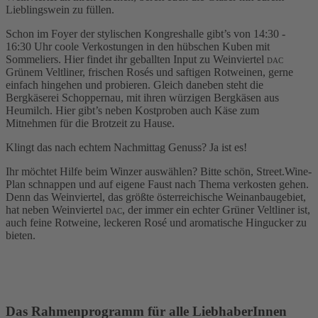
Lieblingswein zu füllen.
Schon im Foyer der stylischen Kongreshalle gibt’s von 14:30 -
16:30 Uhr coole Verkostungen in den hübschen Kuben mit
Sommeliers. Hier findet ihr geballten Input zu Weinviertel
DAC
Grünem Veltliner, frischen Rosés und saftigen Rotweinen, gerne
einfach hingehen und probieren. Gleich daneben steht die
Bergkäserei Schoppernau, mit ihren würzigen Bergkäsen aus
Heumilch. Hier gibt’s neben Kostproben auch Käse zum
Mitnehmen für die Brotzeit zu Hause.
Klingt das nach echtem Nachmittag Genuss? Ja ist es!
Ihr möchtet Hilfe beim Winzer auswählen? Bitte schön, Street.Wine-
Plan schnappen und auf eigene Faust nach Thema verkosten gehen.
Denn das Weinviertel, das größte österreichische Weinanbaugebiet,
hat neben Weinviertel
, der immer ein echter Grüner Veltliner ist,
DAC
auch feine Rotweine, leckeren Rosé und aromatische Hingucker zu
bieten
.
TICKETS SICHERN!
Das Rahmenprogramm für alle LiebhaberInnen