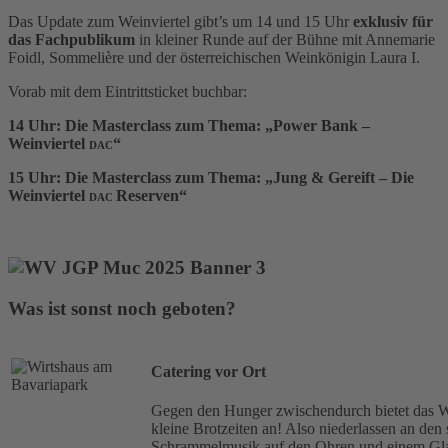
Das Update zum Weinviertel gibt’s um 14 und 15 Uhr
exklusiv für
das Fachpublikum
in kleiner Runde auf der Bühne mit Annemarie
Foidl, Sommelière und der österreichischen Weinkönigin Laura I.
Vorab mit dem Eintrittsticket buchbar:
14 Uhr: Die Masterclass zum Thema: „Power Bank –
Weinviertel
“
DAC
15 Uhr: Die Masterclass zum Thema: „Jung & Gereift
– Die
Weinvierte
l
Reserven
“
DAC
JETZT ANMELDEN!
Was ist sonst noch geboten?
Catering vor Ort
Gegen den Hunger zwischendurch bietet das 
kleine Brotzeiten an!
Also niederlassen an den 
Schrammelmusik auf den Ohren und einem Glas