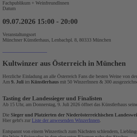
Fachpublikum + WeinfreundInnen
Datum
09.07.2026
15:00
-
20:00
Veranstaltungsort
Münchner Künstlerhaus, Lenbachpl. 8, 80333 München
TICKETS SICHERN!
Kultwinzer aus Österreich in München
Herzliche Einladung an alle Österreich Fans die besten Weine von d
Am
9. Juli
im
Künstlerhaus
mit 50 WinzerInnen & 300 ausgezeichn
Tasting der Landessieger und Finalisten
Ab 15 Uhr, am Donnerstag, 9. Juli 2026 öffnet das Künstlerhaus se
Die
Sieger und Platzierten der Niederösterreichischen Landesw
Hier geht's zur
Liste der anwesenden WinzerInnen
.
Entspannt von einem Winzertisch zum Nächsten schlendern, Lieblin
für Wein Aficionados in den eleganten Räumen nahe des Stachus.