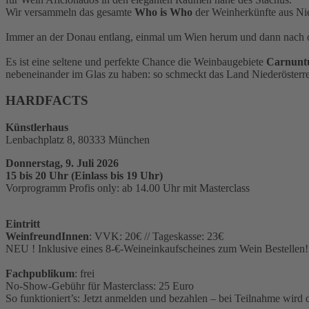
Wir versammeln das gesamte
Who is Who
der Weinherkünfte aus Nie
Immer an der Donau entlang, einmal um Wien herum und dann nach ob
Es ist eine seltene und perfekte Chance die Weinbaugebiete
Carnuntu
nebeneinander im Glas zu haben: so schmeckt das Land Niederösterre
HARDFACTS
Künstlerhaus
Lenbachplatz 8, 80333 München
Donnerstag, 9. Juli 2026
15 bis 20 Uhr (Einlass bis 19 Uhr)
Vorprogramm Profis only: ab 14.00 Uhr mit Masterclass
Eintritt
WeinfreundInnen
: VVK: 20€ // Tageskasse: 23€
NEU ! Inklusive eines 8-€-Weineinkaufscheines zum Wein Bestellen!
Fachpublikum
: frei
No-Show-Gebühr für Masterclass: 25 Euro
So funktioniert’s: Jetzt anmelden und bezahlen – bei Teilnahme wird d