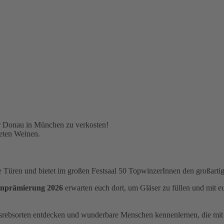
er Donau in München zu verkosten!
eten Weinen.
ine Türen und bietet im großen Festsaal 50 TopwinzerInnen den großa
einprämierung 2026
erwarten euch dort, um Gläser zu füllen und mit eu
gsrebsorten entdecken und wunderbare Menschen kennenlernen, die mi